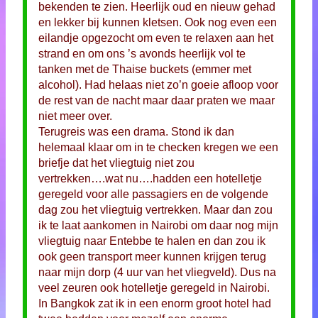
bekenden te zien. Heerlijk oud en nieuw gehad
en lekker bij kunnen kletsen. Ook nog even een
eilandje opgezocht om even te relaxen aan het
strand en om ons ’s avonds heerlijk vol te
tanken met de Thaise buckets (emmer met
alcohol). Had helaas niet zo’n goeie afloop voor
de rest van de nacht maar daar praten we maar
niet meer over.
Terugreis was een drama. Stond ik dan
helemaal klaar om in te checken kregen we een
briefje dat het vliegtuig niet zou
vertrekken….wat nu….hadden een hotelletje
geregeld voor alle passagiers en de volgende
dag zou het vliegtuig vertrekken. Maar dan zou
ik te laat aankomen in Nairobi om daar nog mijn
vliegtuig naar Entebbe te halen en dan zou ik
ook geen transport meer kunnen krijgen terug
naar mijn dorp (4 uur van het vliegveld). Dus na
veel zeuren ook hotelletje geregeld in Nairobi.
In Bangkok zat ik in een enorm groot hotel had