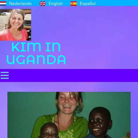
Nederlands
English
Español
KIM IN
UGANDA