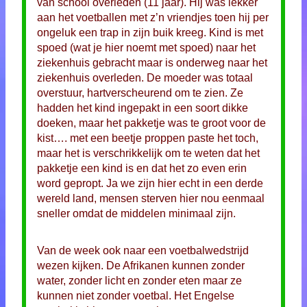
van school overleden (11 jaar). Hij was lekker
aan het voetballen met z’n vriendjes toen hij per
ongeluk een trap in zijn buik kreeg. Kind is met
spoed (wat je hier noemt met spoed) naar het
ziekenhuis gebracht maar is onderweg naar het
ziekenhuis overleden. De moeder was totaal
overstuur, hartverscheurend om te zien. Ze
hadden het kind ingepakt in een soort dikke
doeken, maar het pakketje was te groot voor de
kist…. met een beetje proppen paste het toch,
maar het is verschrikkelijk om te weten dat het
pakketje een kind is en dat het zo even erin
word gepropt. Ja we zijn hier echt in een derde
wereld land, mensen sterven hier nou eenmaal
sneller omdat de middelen minimaal zijn.
Van de week ook naar een voetbalwedstrijd
wezen kijken. De Afrikanen kunnen zonder
water, zonder licht en zonder eten maar ze
kunnen niet zonder voetbal. Het Engelse