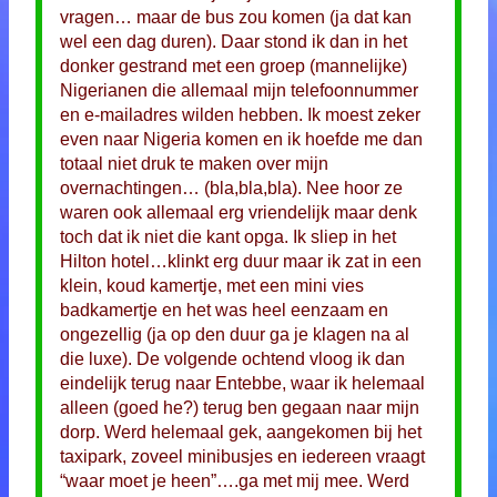
vragen… maar de bus zou komen (ja dat kan
wel een dag duren). Daar stond ik dan in het
donker gestrand met een groep (mannelijke)
Nigerianen die allemaal mijn telefoonnummer
en e-mailadres wilden hebben. Ik moest zeker
even naar Nigeria komen en ik hoefde me dan
totaal niet druk te maken over mijn
overnachtingen… (bla,bla,bla). Nee hoor ze
waren ook allemaal erg vriendelijk maar denk
toch dat ik niet die kant opga. Ik sliep in het
Hilton hotel…klinkt erg duur maar ik zat in een
klein, koud kamertje, met een mini vies
badkamertje en het was heel eenzaam en
ongezellig (ja op den duur ga je klagen na al
die luxe). De volgende ochtend vloog ik dan
eindelijk terug naar Entebbe, waar ik helemaal
alleen (goed he?) terug ben gegaan naar mijn
dorp. Werd helemaal gek, aangekomen bij het
taxipark, zoveel minibusjes en iedereen vraagt
“waar moet je heen”….ga met mij mee. Werd