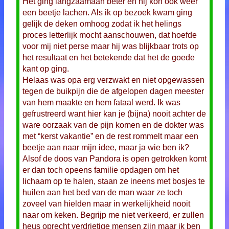
Het ging langzaamaan beter en hij kon ook weer
een beetje lachen. Als ik op bezoek kwam ging
gelijk de deken omhoog zodat ik het helings
proces letterlijk mocht aanschouwen, dat hoefde
voor mij niet perse maar hij was blijkbaar trots op
het resultaat en het betekende dat het de goede
kant op ging.
Helaas was opa erg verzwakt en niet opgewassen
tegen de buikpijn die de afgelopen dagen meester
van hem maakte en hem fataal werd. Ik was
gefrustreerd want hier kan je (bijna) nooit achter de
ware oorzaak van de pijn komen en de dokter was
met “kerst vakantie” en de rest rommelt maar een
beetje aan naar mijn idee, maar ja wie ben ik?
Alsof de doos van Pandora is open getrokken komt
er dan toch opeens familie opdagen om het
lichaam op te halen, staan ze ineens met bosjes te
huilen aan het bed van de man waar ze toch
zoveel van hielden maar in werkelijkheid nooit
naar om keken. Begrijp me niet verkeerd, er zullen
heus oprecht verdrietige mensen zijn maar ik ben