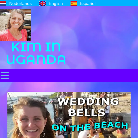
Nederlands
English
Español
KIM IN
UGANDA