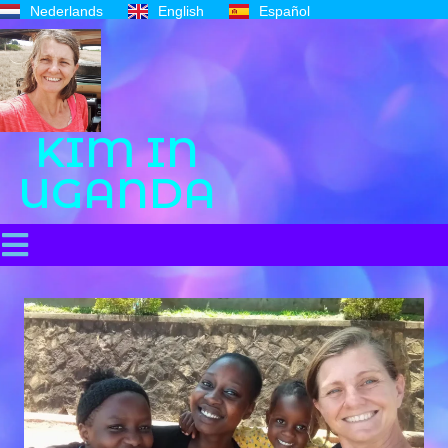
Nederlands
English
Español
KIM IN
UGANDA