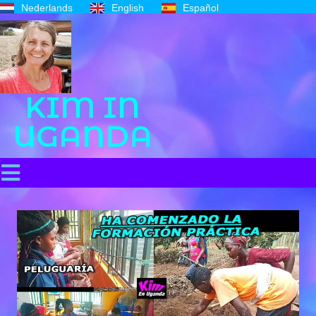
Nederlands
English
Español
KIM IN
UGANDA